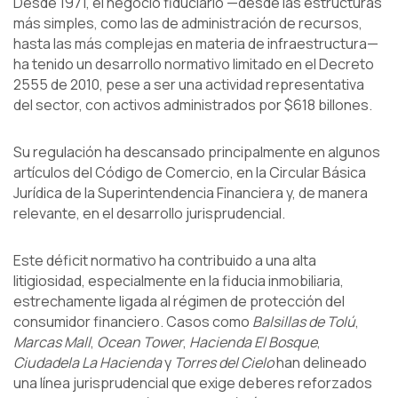
Desde 1971, el negocio fiduciario —desde las estructuras
más simples, como las de administración de recursos,
hasta las más complejas en materia de infraestructura—
ha tenido un desarrollo normativo limitado en el Decreto
2555 de 2010, pese a ser una actividad representativa
del sector, con activos administrados por $618 billones.
Su regulación ha descansado principalmente en algunos
artículos del Código de Comercio, en la Circular Básica
Jurídica de la Superintendencia Financiera y, de manera
relevante, en el desarrollo jurisprudencial.
Este déficit normativo ha contribuido a una alta
litigiosidad, especialmente en la fiducia inmobiliaria,
estrechamente ligada al régimen de protección del
consumidor financiero. Casos como
Balsillas de Tolú
,
Marcas Mall
,
Ocean Tower
,
Hacienda El Bosque
,
Ciudadela La Hacienda
y
Torres del Cielo
han delineado
una línea jurisprudencial que exige deberes reforzados