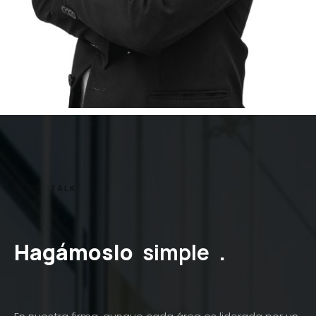
LET'S
TALK
Hagámoslo
simple
.