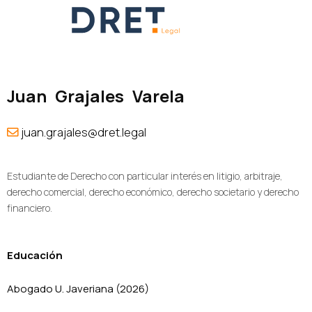
M
e
n
u
Juan
Grajales
Varela
juan.grajales@dret.legal
Estudiante de Derecho con particular interés en litigio, arbitraje,
derecho comercial, derecho económico, derecho societario y derecho
financiero.
Educación
Abogado U. Javeriana (2026)